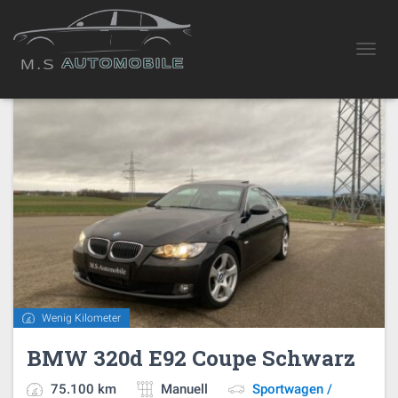
Sportwagen / Coupé
AUTOMOBILE
NAVIG
M.S
Wenig Kilometer
BMW 320d E92 Coupe Schwarz
75.100 km
Manuell
Sportwagen /