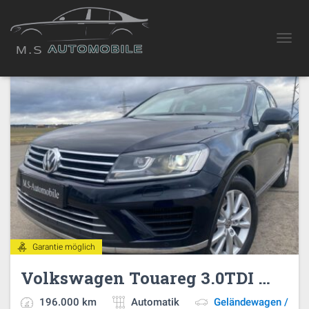
Geländewagen / SUV
AUTOMOBILE
NAVIG
M.S
Garantie möglich
Volkswagen Touareg 3.0TDI 262PS
196.000 km
Automatik
Geländewagen /