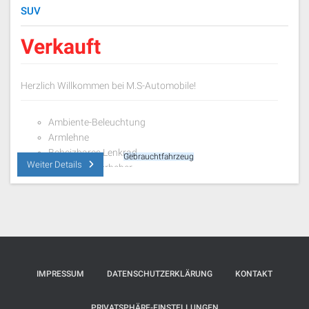
SUV
Verkauft
Herzlich Willkommen bei M.S-Automobile!
Ambiente-Beleuchtung
Armlehne
Beheizbares Lenkrad
Gebrauchtfahrzeug
Weiter Details
Elektr. Fensterheber
Elektr. Heckklappe
Elektr. Seitenspiegel
Elektr. Sitzeinstellung
Innenspiegel autom. abblendend
Lederlenkrad
Sitzheizung
Sitzbelüftung
IMPRESSUM
DATENSCHUTZERKLÄRUNG
KONTAKT
Standheizung
Zentralverriegelung
PRIVATSPHÄRE-EINSTELLUNGEN